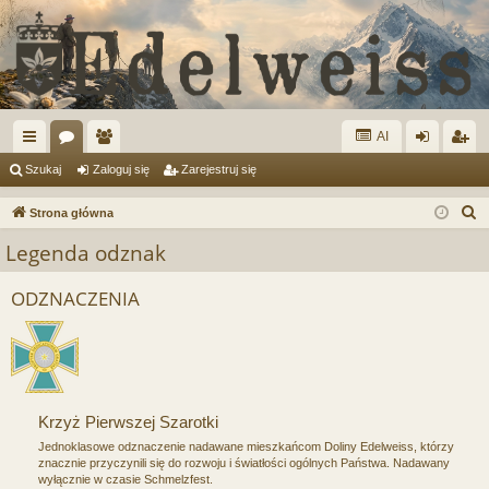
AI
ię
or
ży
al
ar
Szukaj
Zaloguj się
Zarejestruj się
ce
a
tk
og
ej
S
Strona główna
j
o
uj
es
z
Legenda odznak
u
…
w
si
tru
k
ODZNACZENIA
ni
ę
j
a
cy
si
j
ę
Krzyż Pierwszej Szarotki
Jednoklasowe odznaczenie nadawane mieszkańcom Doliny Edelweiss, którzy
znacznie przyczynili się do rozwoju i światłości ogólnych Państwa. Nadawany
wyłącznie w czasie Schmelzfest.