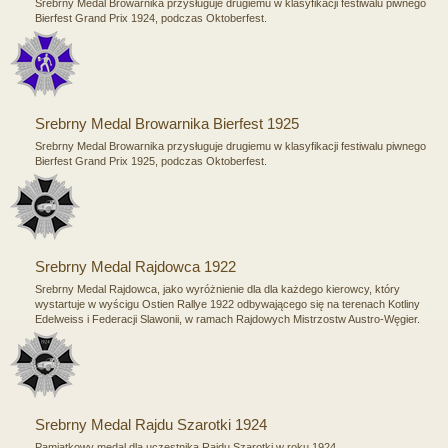
Srebrny Medal Browarnika przysługuje drugiemu w klasyfikacji festiwalu piwnego
Bierfest Grand Prix 1924, podczas Oktoberfest.
Srebrny Medal Browarnika Bierfest 1925
Srebrny Medal Browarnika przysługuje drugiemu w klasyfikacji festiwalu piwnego
Bierfest Grand Prix 1925, podczas Oktoberfest.
Srebrny Medal Rajdowca 1922
Srebrny Medal Rajdowca, jako wyróżnienie dla dla każdego kierowcy, który
wystartuje w wyścigu Ostien Rallye 1922 odbywającego się na terenach Kotliny
Edelweiss i Federacji Slawonii, w ramach Rajdowych Mistrzostw Austro-Węgier.
Srebrny Medal Rajdu Szarotki 1924
Pamiątkowy medal dla uczestnika Rajdu Szarotki w roku 1924.