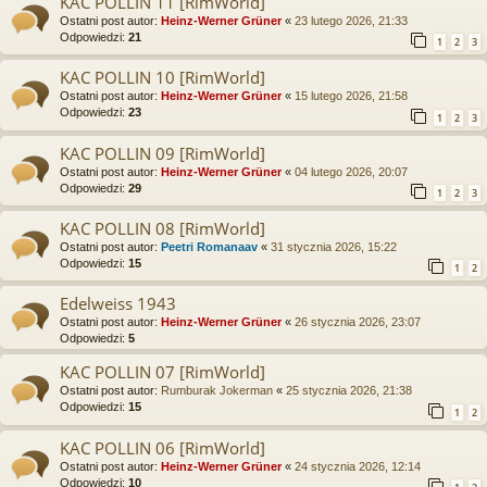
KAC POLLIN 11 [RimWorld]
Ostatni post autor:
Heinz-Werner Grüner
«
23 lutego 2026, 21:33
Odpowiedzi:
21
1
2
3
KAC POLLIN 10 [RimWorld]
Ostatni post autor:
Heinz-Werner Grüner
«
15 lutego 2026, 21:58
Odpowiedzi:
23
1
2
3
KAC POLLIN 09 [RimWorld]
Ostatni post autor:
Heinz-Werner Grüner
«
04 lutego 2026, 20:07
Odpowiedzi:
29
1
2
3
KAC POLLIN 08 [RimWorld]
Ostatni post autor:
Peetri Romanaav
«
31 stycznia 2026, 15:22
Odpowiedzi:
15
1
2
Edelweiss 1943
Ostatni post autor:
Heinz-Werner Grüner
«
26 stycznia 2026, 23:07
Odpowiedzi:
5
KAC POLLIN 07 [RimWorld]
Ostatni post autor:
Rumburak Jokerman
«
25 stycznia 2026, 21:38
Odpowiedzi:
15
1
2
KAC POLLIN 06 [RimWorld]
Ostatni post autor:
Heinz-Werner Grüner
«
24 stycznia 2026, 12:14
Odpowiedzi:
10