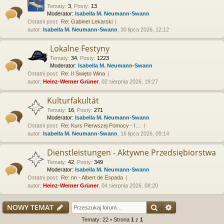
Tematy
:
3
,
Posty
:
13
Moderator:
Isabella M. Neumann-Swann
Ostatni post:
Re: Gabinet Lekarski
autor:
Isabella M. Neumann-Swann
, 30 lipca 2026, 12:12
Lokalne Festyny
Tematy
:
34
,
Posty
:
1223
Moderator:
Isabella M. Neumann-Swann
Ostatni post:
Re: II Święto Wina
autor:
Heinz-Werner Grüner
, 02 sierpnia 2026, 19:27
Kulturfakultät
Tematy
:
16
,
Posty
:
271
Moderator:
Isabella M. Neumann-Swann
Ostatni post:
Re: Kurs Pierwszej Pomocy - I…
autor:
Isabella M. Neumann-Swann
, 16 lipca 2026, 09:14
Dienstleistungen - Aktywne Przedsiębiorstwa
Tematy
:
42
,
Posty
:
349
Moderator:
Isabella M. Neumann-Swann
Ostatni post:
Re: nn - Albert de Espada
autor:
Heinz-Werner Grüner
, 04 sierpnia 2026, 08:20
Szukaj
Wyszukiwanie
NOWY TEMAT
Tematy: 22 • Strona
1
z
1