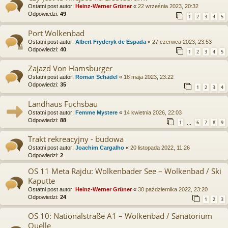
Ostatni post autor:
Heinz-Werner Grüner
«
22 września 2023, 20:32
Odpowiedzi:
49
1
2
3
4
5
Port Wolkenbad
Ostatni post autor:
Albert Fryderyk de Espada
«
27 czerwca 2023, 23:53
Odpowiedzi:
40
1
2
3
4
5
Zajazd Von Hamsburger
Ostatni post autor:
Roman Schädel
«
18 maja 2023, 23:22
Odpowiedzi:
35
1
2
3
4
Landhaus Fuchsbau
Ostatni post autor:
Femme Mystere
«
14 kwietnia 2026, 22:03
Odpowiedzi:
88
1
6
7
8
9
…
Trakt rekreacyjny - budowa
Ostatni post autor:
Joachim Cargalho
«
20 listopada 2022, 11:26
Odpowiedzi:
2
OS 11 Meta Rajdu: Wolkenbader See – Wolkenbad / Ski
Kaputte
Ostatni post autor:
Heinz-Werner Grüner
«
30 października 2022, 23:20
Odpowiedzi:
24
1
2
3
OS 10: Nationalstraße A1 – Wolkenbad / Sanatorium
Quelle