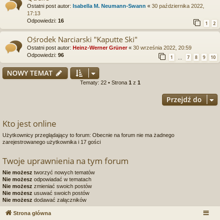
Ostatni post autor:
Isabella M. Neumann-Swann
«
30 października 2022,
17:13
Odpowiedzi:
16
1
2
Ośrodek Narciarski "Kaputte Ski"
Ostatni post autor:
Heinz-Werner Grüner
«
30 września 2022, 20:59
Odpowiedzi:
96
1
7
8
9
10
…
NOWY TEMAT
Tematy: 22 • Strona
1
z
1
Przejdź do
Kto jest online
Użytkownicy przeglądający to forum: Obecnie na forum nie ma żadnego
zarejestrowanego użytkownika i 17 gości
Twoje uprawnienia na tym forum
Nie możesz
tworzyć nowych tematów
Nie możesz
odpowiadać w tematach
Nie możesz
zmieniać swoich postów
Nie możesz
usuwać swoich postów
Nie możesz
dodawać załączników
Strona główna