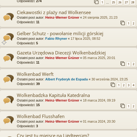
Odpowiedzi:
274
1
25
26
27
28
…
Ciekawostki z plaży nad Wolkensee
Ostatni post autor:
Heinz-Werner Grüner
«
24 sierpnia 2025, 21:23
Odpowiedzi:
11
1
2
Gelber Schutz - powołanie milicji górskiej
Ostatni post autor:
Fabio Rhyner
«
17 lipca 2025, 08:52
Odpowiedzi:
5
Gazeta Urzędowa Diecezji Wolkenbadzkiej
Ostatni post autor:
Heinz-Werner Grüner
«
05 marca 2025, 20:01
Odpowiedzi:
11
1
2
Wolkenbad Werft
Ostatni post autor:
Albert Fryderyk de Espada
«
30 września 2024, 23:25
Odpowiedzi:
39
1
2
3
4
Wolkenbadzka Kapituła Katedralna
Ostatni post autor:
Heinz-Werner Grüner
«
18 marca 2024, 09:19
Odpowiedzi:
15
1
2
Wolkenbad Flusshafen
Ostatni post autor:
Heinz-Werner Grüner
«
01 marca 2024, 20:30
Odpowiedzi:
3
Czy jest tu miejsce na Liëdteerüm?