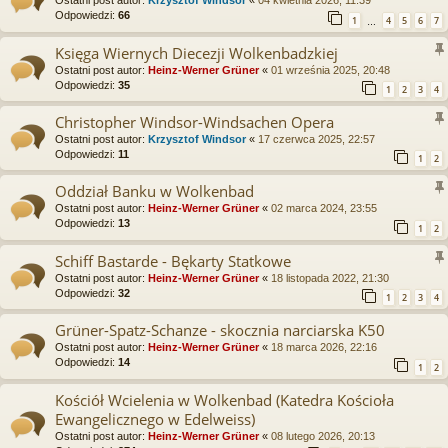
Ostatni post autor:
Krzysztof Windsor
«
04 kwietnia 2026, 11:39
Odpowiedzi:
66
1
4
5
6
7
…
Księga Wiernych Diecezji Wolkenbadzkiej
Ostatni post autor:
Heinz-Werner Grüner
«
01 września 2025, 20:48
Odpowiedzi:
35
1
2
3
4
Christopher Windsor-Windsachen Opera
Ostatni post autor:
Krzysztof Windsor
«
17 czerwca 2025, 22:57
Odpowiedzi:
11
1
2
Oddział Banku w Wolkenbad
Ostatni post autor:
Heinz-Werner Grüner
«
02 marca 2024, 23:55
Odpowiedzi:
13
1
2
Schiff Bastarde - Bękarty Statkowe
Ostatni post autor:
Heinz-Werner Grüner
«
18 listopada 2022, 21:30
Odpowiedzi:
32
1
2
3
4
Grüner-Spatz-Schanze - skocznia narciarska K50
Ostatni post autor:
Heinz-Werner Grüner
«
18 marca 2026, 22:16
Odpowiedzi:
14
1
2
Kościół Wcielenia w Wolkenbad (Katedra Kościoła
Ewangelicznego w Edelweiss)
Ostatni post autor:
Heinz-Werner Grüner
«
08 lutego 2026, 20:13