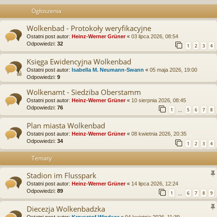
Ogłoszenia
Wolkenbad - Protokoły weryfikacyjne
Ostatni post autor:
Heinz-Werner Grüner
«
03 lipca 2026, 08:54
Odpowiedzi:
32
1
2
3
4
Księga Ewidencyjna Wolkenbad
Ostatni post autor:
Isabella M. Neumann-Swann
«
05 maja 2026, 19:00
Odpowiedzi:
9
Wolkenamt - Siedziba Oberstamm
Ostatni post autor:
Heinz-Werner Grüner
«
10 sierpnia 2026, 08:45
Odpowiedzi:
76
1
5
6
7
8
…
Plan miasta Wolkenbad
Ostatni post autor:
Heinz-Werner Grüner
«
08 kwietnia 2026, 20:35
Odpowiedzi:
34
1
2
3
4
Tematy
Stadion im Flusspark
Ostatni post autor:
Heinz-Werner Grüner
«
14 lipca 2026, 12:24
Odpowiedzi:
89
1
6
7
8
9
…
Diecezja Wolkenbadzka