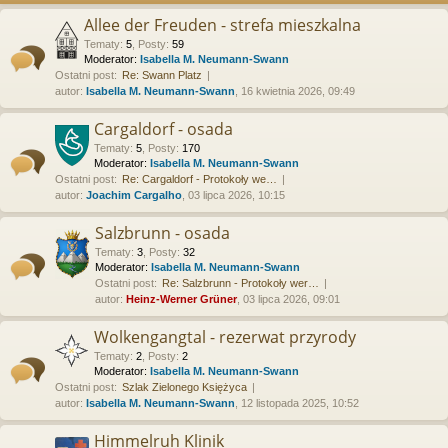
Allee der Freuden - strefa mieszkalna
Tematy
:
5
,
Posty
:
59
Moderator:
Isabella M. Neumann-Swann
Ostatni post:
Re: Swann Platz
autor:
Isabella M. Neumann-Swann
, 16 kwietnia 2026, 09:49
Cargaldorf - osada
Tematy
:
5
,
Posty
:
170
Moderator:
Isabella M. Neumann-Swann
Ostatni post:
Re: Cargaldorf - Protokoły we…
autor:
Joachim Cargalho
, 03 lipca 2026, 10:15
Salzbrunn - osada
Tematy
:
3
,
Posty
:
32
Moderator:
Isabella M. Neumann-Swann
Ostatni post:
Re: Salzbrunn - Protokoły wer…
autor:
Heinz-Werner Grüner
, 03 lipca 2026, 09:01
Wolkengangtal - rezerwat przyrody
Tematy
:
2
,
Posty
:
2
Moderator:
Isabella M. Neumann-Swann
Ostatni post:
Szlak Zielonego Księżyca
autor:
Isabella M. Neumann-Swann
, 12 listopada 2025, 10:52
Himmelruh Klinik