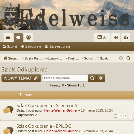
AI
ię
or
ży
al
ar
Szukaj
Zaloguj się
Zarejestruj się
ce
a
tk
og
ej
S
Strona główna
Strefa Przygraniczna
Idziemy w góry!
Freiheitslichtung - Polana Wolności
Schmelzfest 1923
Szlak Odkupienia
j
o
uj
es
z
Szlak Odkupienia
u
…
w
si
tru
Szukaj
Wyszukiwanie
NOWY TEMAT
k
ni
ę
j
a
Tematy: 8 • Strona
1
z
1
cy
si
j
Tematy
ę
Szlak Odkupienia - Scena nr 5
Ostatni post autor:
Heinz-Werner Grüner
«
18 marca 2023, 16:24
Odpowiedzi:
21
1
2
3
Szlak Odkupienia - EPILOG
Ostatni post autor:
Heinz-Werner Grüner
«
15 marca 2023, 20:44