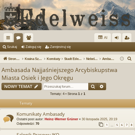
AI
ię
or
ży
al
ar
Szukaj
Zaloguj się
Zarejestruj się
ce
a
tk
og
ej
S
Strona główna
Kraina Szarotek
Komitaty
Stadt Edelweiss
Nebelschattengasse - strefa dla dyplomatów
Ambasada Najjaśniejszego Arcybiskupstwa Miasta Osiek i Jego Okręgu
j
o
uj
es
z
Ambasada Najjaśniejszego Arcybiskupstwa
u
…
w
si
tru
Miasta Osiek i Jego Okręgu
k
ni
ę
j
Szukaj
Wyszukiwanie
a
NOWY TEMAT
cy
si
j
Tematy: 4 • Strona
1
z
1
ę
Tematy
Komunikaty Ambasady
Ostatni post autor:
Heinz-Werner Grüner
«
30 listopada 2025, 20:19
Odpowiedzi:
70
1
5
6
7
8
…
Salonik Prasowy IKO