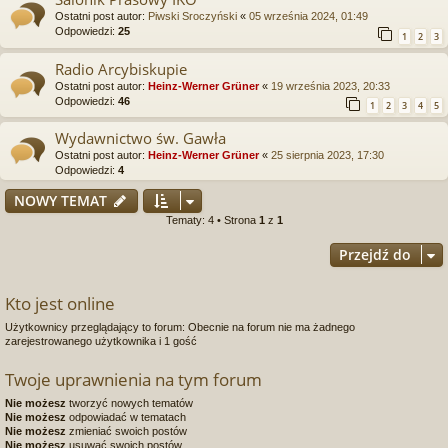
Ostatni post autor:
Piwski Sroczyński
«
05 września 2024, 01:49
Odpowiedzi:
25
1
2
3
Radio Arcybiskupie
Ostatni post autor:
Heinz-Werner Grüner
«
19 września 2023, 20:33
Odpowiedzi:
46
1
2
3
4
5
Wydawnictwo św. Gawła
Ostatni post autor:
Heinz-Werner Grüner
«
25 sierpnia 2023, 17:30
Odpowiedzi:
4
NOWY TEMAT
Tematy: 4 • Strona
1
z
1
Przejdź do
Kto jest online
Użytkownicy przeglądający to forum: Obecnie na forum nie ma żadnego
zarejestrowanego użytkownika i 1 gość
Twoje uprawnienia na tym forum
Nie możesz
tworzyć nowych tematów
Nie możesz
odpowiadać w tematach
Nie możesz
zmieniać swoich postów
Nie możesz
usuwać swoich postów