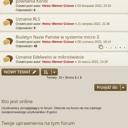
powitania Koribi
Ostatni post autor:
Heinz-Werner Grüner
«
03 listopada 2022, 23:32
Odpowiedzi:
6
Uznanie RLS
Ostatni post autor:
Heinz-Werner Grüner
«
21 sierpnia 2022, 21:36
Odpowiedzi:
9
Biuletyn Nazw Państw w systemie micro-3.
Ostatni post autor:
Heinz-Werner Grüner
«
08 czerwca 2022, 18:14
Odpowiedzi:
48
1
2
3
4
5
Uznanie Edelweiss w mikroświecie
Ostatni post autor:
Heinz-Werner Grüner
«
16 marca 2022, 13:28
NOWY TEMAT
Tematy: 10 • Strona
1
z
1
Przejdź do
Kto jest online
Użytkownicy przeglądający to forum: Obecnie na forum nie ma żadnego
zarejestrowanego użytkownika i 8 gości
Twoje uprawnienia na tym forum