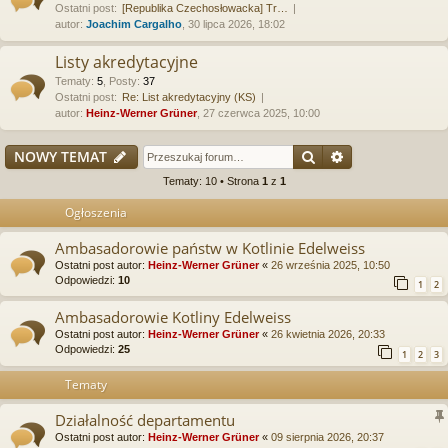
Ostatni post:
[Republika Czechosłowacka] Tr…
autor:
Joachim Cargalho
, 30 lipca 2026, 18:02
Listy akredytacyjne
Tematy
:
5
,
Posty
:
37
Ostatni post:
Re: List akredytacyjny (KS)
autor:
Heinz-Werner Grüner
, 27 czerwca 2025, 10:00
Szukaj
Wyszukiwanie
NOWY TEMAT
Tematy: 10 • Strona
1
z
1
Ogłoszenia
Ambasadorowie państw w Kotlinie Edelweiss
Ostatni post autor:
Heinz-Werner Grüner
«
26 września 2025, 10:50
Odpowiedzi:
10
1
2
Ambasadorowie Kotliny Edelweiss
Ostatni post autor:
Heinz-Werner Grüner
«
26 kwietnia 2026, 20:33
Odpowiedzi:
25
1
2
3
Tematy
Działalność departamentu
Ostatni post autor:
Heinz-Werner Grüner
«
09 sierpnia 2026, 20:37