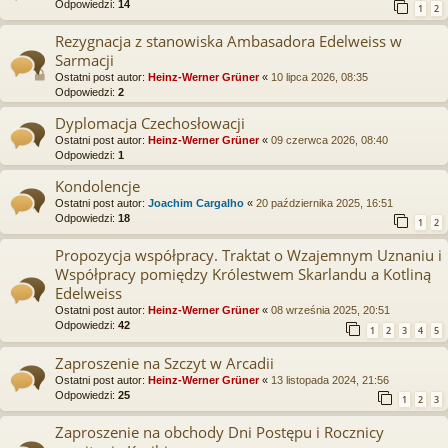
Odpowiedzi:
14
1
2
Rezygnacja z stanowiska Ambasadora Edelweiss w
Sarmacji
Ostatni post autor:
Heinz-Werner Grüner
«
10 lipca 2026, 08:35
Odpowiedzi:
2
Dyplomacja Czechosłowacji
Ostatni post autor:
Heinz-Werner Grüner
«
09 czerwca 2026, 08:40
Odpowiedzi:
1
Kondolencje
Ostatni post autor:
Joachim Cargalho
«
20 października 2025, 16:51
Odpowiedzi:
18
1
2
Propozycja współpracy. Traktat o Wzajemnym Uznaniu i
Współpracy pomiędzy Królestwem Skarlandu a Kotliną
Edelweiss
Ostatni post autor:
Heinz-Werner Grüner
«
08 września 2025, 20:51
Odpowiedzi:
42
1
2
3
4
5
Zaproszenie na Szczyt w Arcadii
Ostatni post autor:
Heinz-Werner Grüner
«
13 listopada 2024, 21:56
Odpowiedzi:
25
1
2
3
Zaproszenie na obchody Dni Postępu i Rocznicy