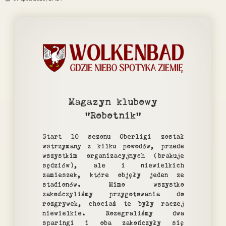
o
s
t
Magazyn klubowy
"Robotnik"
Start 10 sezonu Oberligi został
wstrzymany z kilku powodów, przede
wszystkim organizacyjnych (brakuje
sędziów), ale i niewielkich
zamieszek, które objęły jeden ze
stadionów. Mimo wszystko
zakończyliśmy przygotowania do
rozgrywek, chociaż te były raczej
niewielkie. Rozegraliśmy dwa
sparingi i oba zakończyły się