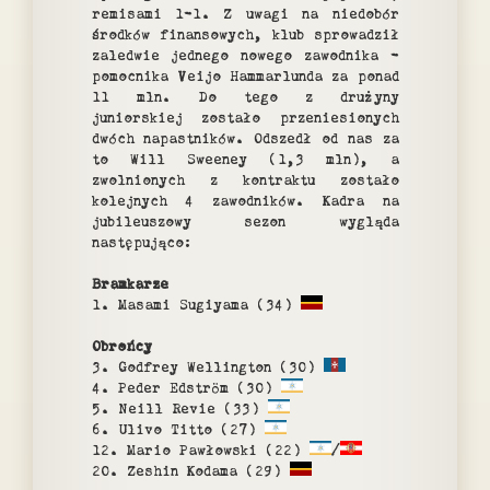
remisami 1-1. Z uwagi na niedobór
środków finansowych, klub sprowadził
zaledwie jednego nowego zawodnika -
pomocnika Veijo Hammarlunda za ponad
11 mln. Do tego z drużyny
juniorskiej zostało przeniesionych
dwóch napastników. Odszedł od nas za
to Will Sweeney (1,3 mln), a
zwolnionych z kontraktu zostało
kolejnych 4 zawodników. Kadra na
jubileuszowy sezon wygląda
następująco:
Bramkarze
1. Masami Sugiyama (34)
Obrońcy
3. Godfrey Wellington (30)
4. Peder Edström (30)
5. Neill Revie (33)
6. Ulivo Titto (27)
12. Mario Pawłowski (22)
/
20. Zeshin Kodama (29)