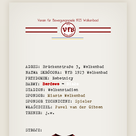
s
t
ADRES: Brückenstraße 3, Wolkenbad
NAZWA SKRÓCONA: VfB 1923 Wolkenbad
PRZYDOMEK: Robotnicy
BARWY:
Bordowo
-
Białe
STADION: Wolkenstadion
SPONSOR:
Miasto Wolkenbad
SPONSOR TECHNICZNY:
Spieler
WŁAŚCICIEL:
Pavel van der Gibson
TRENER: j.w.
STROJE: