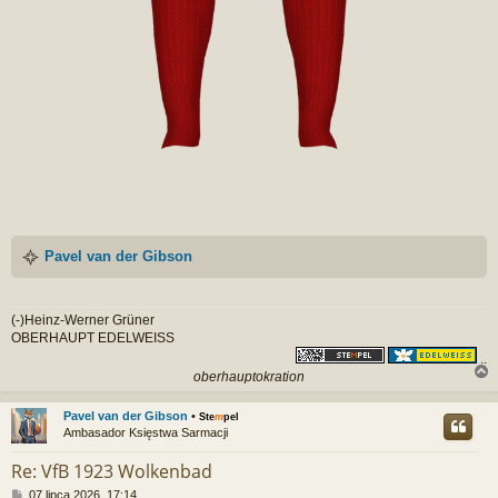
Pavel van der Gibson
(-)Heinz-Werner Grüner
OBERHAUPT EDELWEISS
..
oberhauptokration
Pavel van der Gibson
•
Ste
m
pel
Ambasador Księstwa Sarmacji
r
Re: VfB 1923 Wolkenbad
P
07 lipca 2026, 17:14